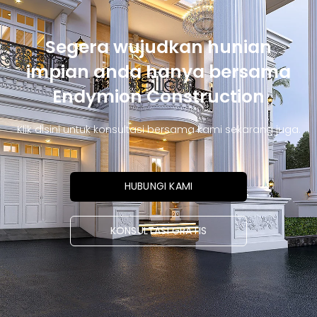
Segera wujudkan hunian
impian anda hanya bersama
Endymion Construction
Klik disini untuk konsultasi bersama kami sekarang juga.
HUBUNGI KAMI
KONSULTASI GRATIS