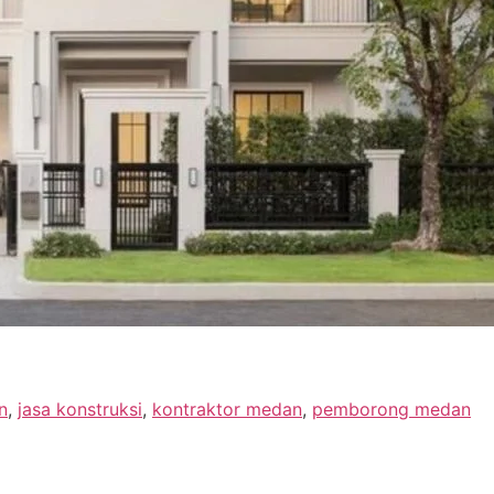
n
,
jasa konstruksi
,
kontraktor medan
,
pemborong medan