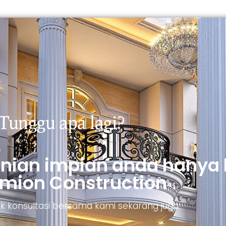
Tunggu apa lagi?
unian impian anda hanya
mion Construction
ntuk konsultasi bersama kami sekarang juga.