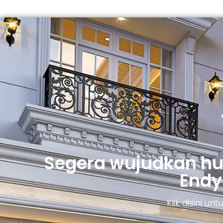
Segera wujudkan h
Endy
Klik disini u