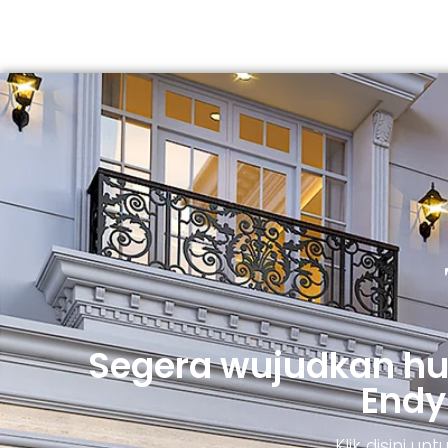
Segera wujudkan h
Endy
Klik disini u