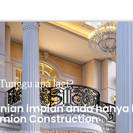
Tunggu apa lagi?
unian impian anda hanya
mion Construction
ntuk konsultasi bersama kami sekarang juga.