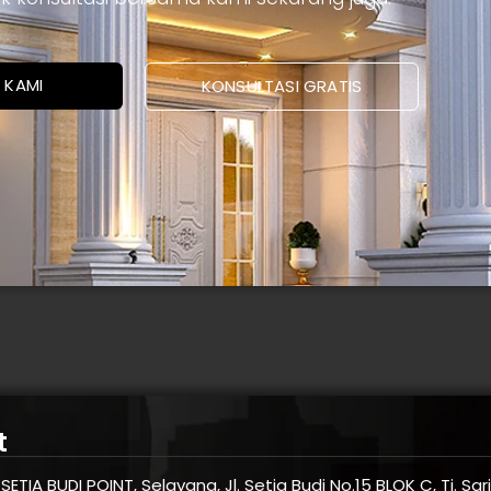
 KAMI
KONSULTASI GRATIS
t
SETIA BUDI POINT, Selayang, Jl. Setia Budi No.15 BLOK C, Tj. Sa