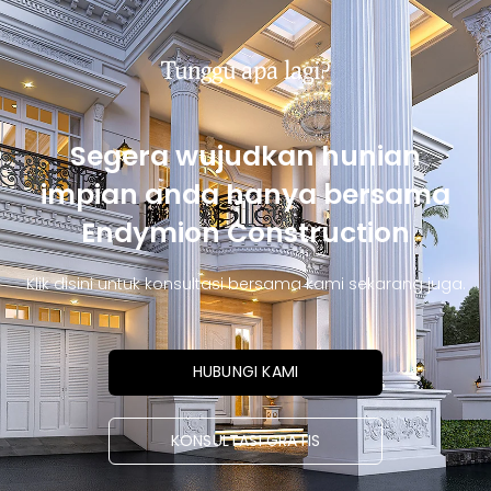
Tunggu apa lagi?
Segera wujudkan hunian
impian anda hanya bersama
Endymion Construction
Klik disini untuk konsultasi bersama kami sekarang juga.
HUBUNGI KAMI
KONSULTASI GRATIS