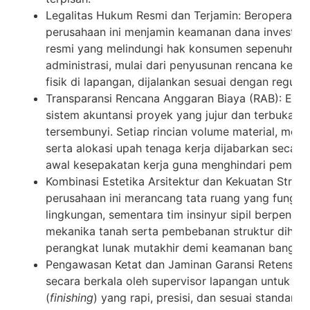
Legalitas Hukum Resmi dan Terjamin: Beroperasi 
perusahaan ini menjamin keamanan dana investasi
resmi yang melindungi hak konsumen sepenuhnya
administrasi, mulai dari penyusunan rencana kerj
fisik di lapangan, dijalankan sesuai dengan regula
Transparansi Rencana Anggaran Biaya (RAB): End
sistem akuntansi proyek yang jujur dan terbuka t
tersembunyi. Setiap rincian volume material, me
serta alokasi upah tenaga kerja dijabarkan secara
awal kesepakatan kerja guna menghindari pemben
Kombinasi Estetika Arsitektur dan Kekuatan Struktu
perusahaan ini merancang tata ruang yang fungsio
lingkungan, sementara tim insinyur sipil berpen
mekanika tanah serta pembebanan struktur dihitu
perangkat lunak mutakhir demi keamanan banguna
Pengawasan Ketat dan Jaminan Garansi Retensi: S
secara berkala oleh supervisor lapangan untuk me
(
finishing
) yang rapi, presisi, dan sesuai standar k