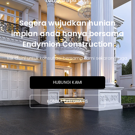
Segera wujudkan hunian
impian anda hanya bersama
Endymion Construction
Klik disini untuk konsultasi bersama kami sekarang juga.
HUBUNGI KAMI
KONSULTASI GRATIS