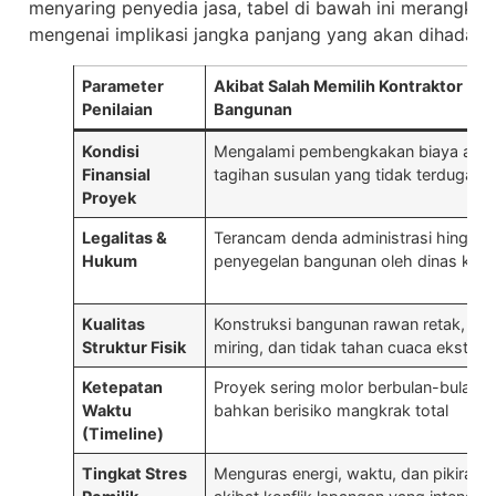
menyaring penyedia jasa, tabel di bawah ini merangku
mengenai implikasi jangka panjang yang akan dihadapi o
Parameter
Akibat Salah Memilih Kontraktor
Penilaian
Bangunan
Kondisi
Mengalami pembengkakan biaya akib
Finansial
tagihan susulan yang tidak terduga
Proyek
Legalitas &
Terancam denda administrasi hingga
Hukum
penyegelan bangunan oleh dinas kota
Kualitas
Konstruksi bangunan rawan retak,
Struktur Fisik
miring, dan tidak tahan cuaca ekstre
Ketepatan
Proyek sering molor berbulan-bulan
Waktu
bahkan berisiko mangkrak total
(Timeline)
Tingkat Stres
Menguras energi, waktu, dan pikiran