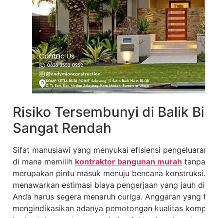
Risiko Tersembunyi di Balik Bia
Sangat Rendah
Sifat manusiawi yang menyukai efisiensi pengeluaran se
di mana memilih
kontraktor bangunan murah
tanpa men
merupakan pintu masuk menuju bencana konstruksi. Ket
menawarkan estimasi biaya pengerjaan yang jauh di baw
Anda harus segera menaruh curiga. Anggaran yang terl
mengindikasikan adanya pemotongan kualitas komponen