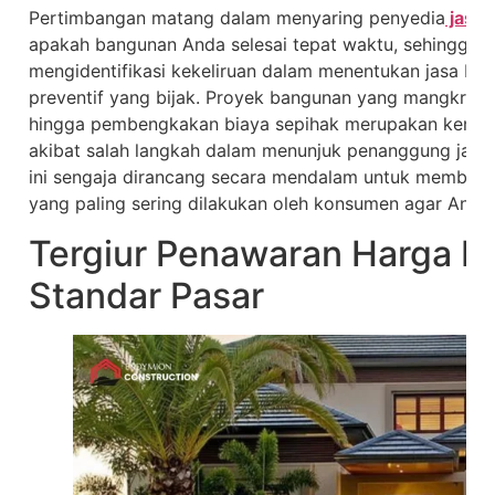
Pertimbangan matang dalam menyaring penyedia
jasa 
apakah bangunan Anda selesai tepat waktu, sehingga 
mengidentifikasi kekeliruan dalam menentukan jasa b
preventif yang bijak. Proyek bangunan yang mangkrak, 
hingga pembengkakan biaya sepihak merupakan kenyata
akibat salah langkah dalam menunjuk penanggung jawab
ini sengaja dirancang secara mendalam untuk membedah 
yang paling sering dilakukan oleh konsumen agar Anda t
Tergiur Penawaran Harga M
Standar Pasar