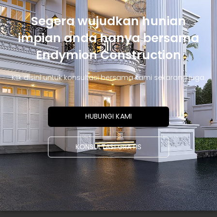
Segera wujudkan hunian
impian anda hanya bersama
Endymion Construction
Klik disini untuk konsultasi bersama kami sekarang juga.
HUBUNGI KAMI
KONSULTASI GRATIS