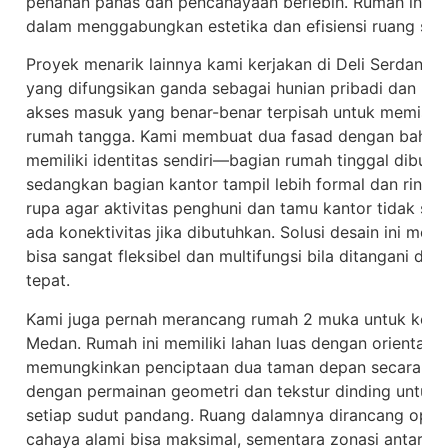
penahan panas dan pencahayaan berlebih. Rumah ini men
dalam menggabungkan estetika dan efisiensi ruang sec
Proyek menarik lainnya kami kerjakan di Deli Serdang
yang difungsikan ganda sebagai hunian pribadi dan kan
akses masuk yang benar-benar terpisah untuk memisahk
rumah tangga. Kami membuat dua fasad dengan bahas
memiliki identitas sendiri—bagian rumah tinggal dibuat
sedangkan bagian kantor tampil lebih formal dan ringka
rupa agar aktivitas penghuni dan tamu kantor tidak sa
ada konektivitas jika dibutuhkan. Solusi desain ini m
bisa sangat fleksibel dan multifungsi bila ditangani de
tepat.
Kami juga pernah merancang rumah 2 muka untuk keluar
Medan. Rumah ini memiliki lahan luas dengan orientasi j
memungkinkan penciptaan dua taman depan secara sim
dengan permainan geometri dan tekstur dinding untuk 
setiap sudut pandang. Ruang dalamnya dirancang open p
cahaya alami bisa maksimal, sementara zonasi antar rua