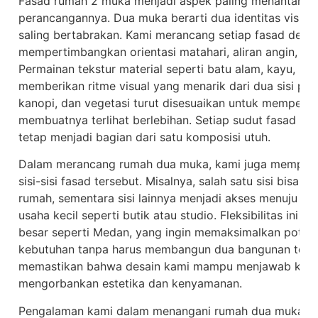
Fasad rumah 2 muka menjadi aspek paling menantang s
perancangannya. Dua muka berarti dua identitas visual
saling bertabrakan. Kami merancang setiap fasad den
mempertimbangkan orientasi matahari, aliran angin, dan
Permainan tekstur material seperti batu alam, kayu, ro
memberikan ritme visual yang menarik dari dua sisi pa
kanopi, dan vegetasi turut disesuaikan untuk memperk
membuatnya terlihat berlebihan. Setiap sudut fasad har
tetap menjadi bagian dari satu komposisi utuh.
Dalam merancang rumah dua muka, kami juga memperhat
sisi-sisi fasad tersebut. Misalnya, salah satu sisi bisa 
rumah, sementara sisi lainnya menjadi akses menuju are
usaha kecil seperti butik atau studio. Fleksibilitas ini b
besar seperti Medan, yang ingin memaksimalkan potens
kebutuhan tanpa harus membangun dua bangunan terpi
memastikan bahwa desain kami mampu menjawab kebutu
mengorbankan estetika dan kenyamanan.
Pengalaman kami dalam menangani rumah dua muka jug