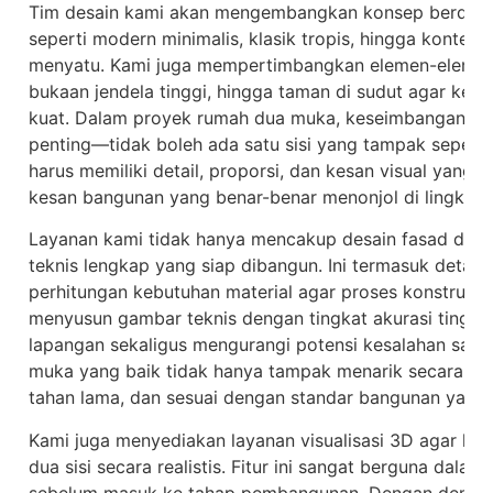
Tim desain kami akan mengembangkan konsep berdasar
seperti modern minimalis, klasik tropis, hingga kontem
menyatu. Kami juga mempertimbangkan elemen-elemen 
bukaan jendela tinggi, hingga taman di sudut agar kedua
kuat. Dalam proyek rumah dua muka, keseimbangan ant
penting—tidak boleh ada satu sisi yang tampak seperti 
harus memiliki detail, proporsi, dan kesan visual yang
kesan bangunan yang benar-benar menonjol di lingkung
Layanan kami tidak hanya mencakup desain fasad dan d
teknis lengkap yang siap dibangun. Ini termasuk detail st
perhitungan kebutuhan material agar proses konstruksi b
menyusun gambar teknis dengan tingkat akurasi tinggi
lapangan sekaligus mengurangi potensi kesalahan saat
muka yang baik tidak hanya tampak menarik secara desa
tahan lama, dan sesuai dengan standar bangunan yang 
Kami juga menyediakan layanan visualisasi 3D agar kl
dua sisi secara realistis. Fitur ini sangat berguna dal
sebelum masuk ke tahap pembangunan. Dengan demikia