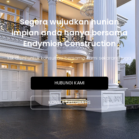
Segera wujudkan hunian
impian anda hanya bersama
Endymion Construction
Klik disini untuk konsultasi bersama kami sekarang juga.
HUBUNGI KAMI
KONSULTASI GRATIS