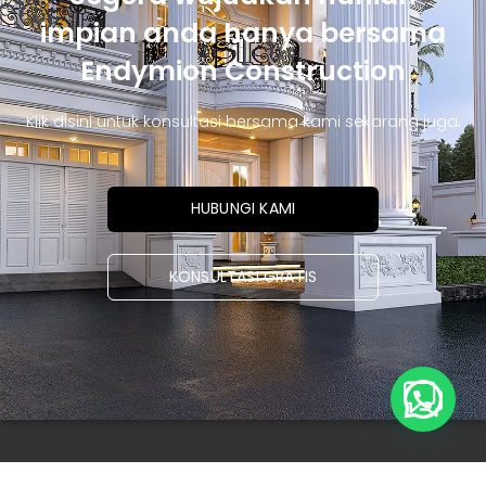
impian anda hanya bersama
Endymion Construction
Klik disini untuk konsultasi bersama kami sekarang juga.
HUBUNGI KAMI
KONSULTASI GRATIS