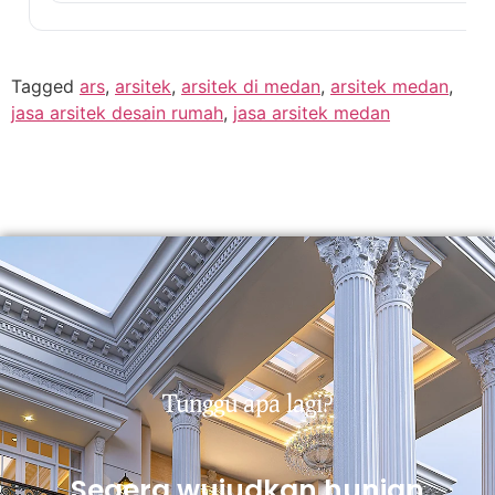
Tagged
ars
,
arsitek
,
arsitek di medan
,
arsitek medan
,
jasa arsitek desain rumah
,
jasa arsitek medan
Tunggu apa lagi?
Segera wujudkan hunian