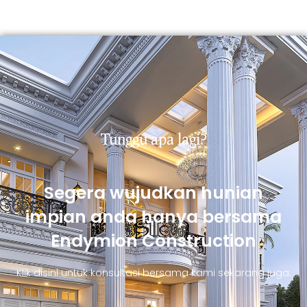
Tunggu apa lagi?
Segera wujudkan hunian
impian anda hanya bersama
Endymion Construction
Klik disini untuk konsultasi bersama kami sekarang juga.