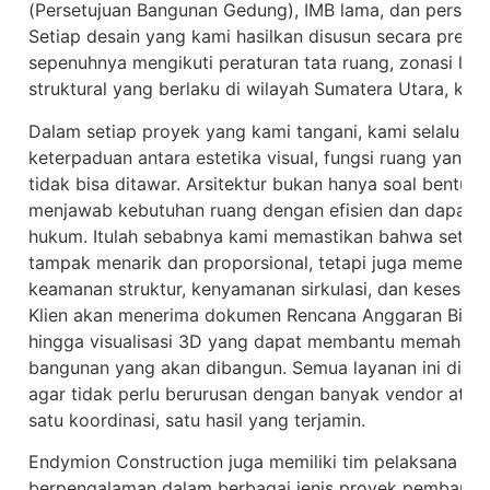
(Persetujuan Bangunan Gedung), IMB lama, dan persyarat
Setiap desain yang kami hasilkan disusun secara presisi 
sepenuhnya mengikuti peraturan tata ruang, zonasi ling
struktural yang berlaku di wilayah Sumatera Utara, kh
Dalam setiap proyek yang kami tangani, kami selalu m
keterpaduan antara estetika visual, fungsi ruang yang m
tidak bisa ditawar. Arsitektur bukan hanya soal bentuk 
menjawab kebutuhan ruang dengan efisien dan dapat 
hukum. Itulah sebabnya kami memastikan bahwa setiap
tampak menarik dan proporsional, tetapi juga memenuhi
keamanan struktur, kenyamanan sirkulasi, dan kesesuai
Klien akan menerima dokumen Rencana Anggaran Biaya (
hingga visualisasi 3D yang dapat membantu memahami 
bangunan yang akan dibangun. Semua layanan ini dir
agar tidak perlu berurusan dengan banyak vendor atau
satu koordinasi, satu hasil yang terjamin.
Endymion Construction juga memiliki tim pelaksana la
berpengalaman dalam berbagai jenis proyek pembang