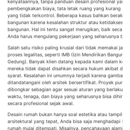
kenyataannya, tanpa panduan desain profesional yang
pembengkakan biaya, tata letak ruang yang kurang efis
yang tidak terkontrol. Beberapa kasus bahkan berakh
bangunan karena kesalahan struktur atau ketidaksesuai
bangunan. Hal ini tentu sangat merugikan, baik secara 
Anda harus mengulang pekerjaan yang seharusnya bisa d
Salah satu risiko paling krusial dari tidak memakai jas
proses legalitas, seperti IMB (Izin Mendirikan Banguna
Gedung). Banyak klien datang kepada kami dalam kondi
mereka tidak dapat disahkan secara hukum akibat dok
syarat. Kesalahan ini umumnya terjadi karena gambar di
ditandatangani oleh arsitek bersertifikat. Proyek pun ha
dibongkar sebagian agar sesuai aturan yang berlaku. K
waktu, tenaga, dan biaya yang seharusnya bisa dihindar
secara profesional sejak awal.
Desain rumah bukan hanya soal estetika atau tampilan
arsitektural yang tepat, Anda bisa saja menghadapi ber
rumah mulai ditempati. Misalnya, pencahayaan alami ya