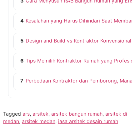
3
Cara Menyusun RAB Bangun Rumah yang Efisie
4
Kesalahan yang Harus Dihindari Saat Membang
5
Design and Build vs Kontraktor Konvensional
6
Tips Memilih Kontraktor Rumah yang Profesiona
7
Perbedaan Kontraktor dan Pemborong, Mana ya
Tagged
ars
,
arsitek
,
arsitek bangun rumah
,
arsitek di
medan
,
arsitek medan
,
jasa arsitek desain rumah