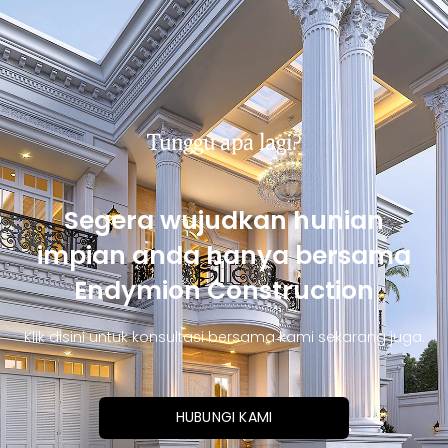
Tunggu apa lagi?
Segera wujudkan hunian
impian anda hanya bersama
Endymion Construction
Klik disini untuk konsultasi bersama kami sekarang juga.
HUBUNGI KAMI