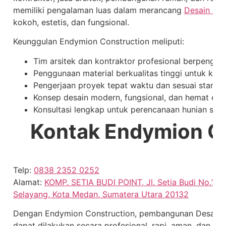
memiliki pengalaman luas dalam merancang
Desain Hu
kokoh, estetis, dan fungsional.
Keunggulan Endymion Construction meliputi:
Tim arsitek dan kontraktor profesional berpengal
Penggunaan material berkualitas tinggi untuk ket
Pengerjaan proyek tepat waktu dan sesuai standa
Konsep desain modern, fungsional, dan hemat ener
Konsultasi lengkap untuk perencanaan hunian sesu
Kontak Endymion C
Telp:
0838 2352 0252
Alamat:
KOMP. SETIA BUDI POINT, Jl. Setia Budi No.15 B
Selayang, Kota Medan, Sumatera Utara 20132
Dengan Endymion Construction, pembangunan Desain H
dapat dilakukan secara profesional, rapi, aman, dan es