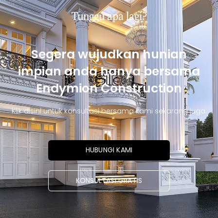
Tunggu apa lagi?
Segera wujudkan hunian
impian anda hanya bersama
Endymion Construction
Klik disini untuk konsultasi bersama kami sekarang juga.
HUBUNGI KAMI
KONSULTASI GRATIS