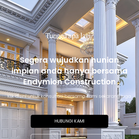
Tunggu apa lagi?
Segera wujudkan hunian
impian anda hanya bersama
Endymion Construction
Klik disini untuk konsultasi bersama kami sekarang juga.
HUBUNGI KAMI