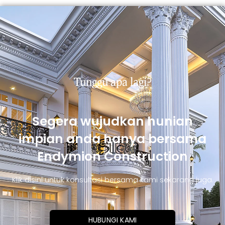
Tunggu apa lagi?
Segera wujudkan hunian
impian anda hanya bersama
Endymion Construction
Klik disini untuk konsultasi bersama kami sekarang juga.
HUBUNGI KAMI