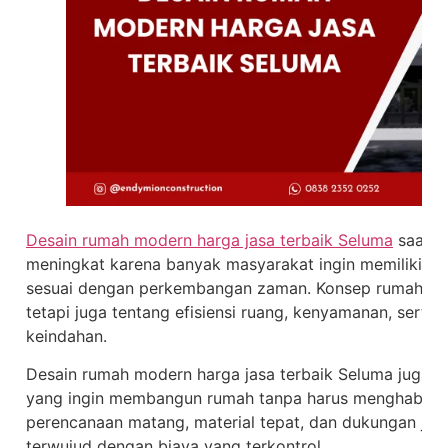
Desain rumah modern harga jasa terbaik Seluma
saat i
meningkat karena banyak masyarakat ingin memiliki huni
sesuai dengan perkembangan zaman. Konsep rumah mod
tetapi juga tentang efisiensi ruang, kenyamanan, serta
keindahan.
Desain rumah modern harga jasa terbaik Seluma juga m
yang ingin membangun rumah tanpa harus menghabiska
perencanaan matang, material tepat, dan dukungan jas
terwujud dengan biaya yang terkontrol.