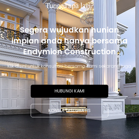
Tunggu apa lagi?
Segera wujudkan hunian
impian anda hanya bersama
Endymion Construction
Klik disini untuk konsultasi bersama kami sekarang juga.
HUBUNGI KAMI
KONSULTASI GRATIS