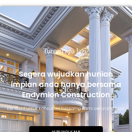
Tunggu apa lagi?
Segera wujudkan hunian
impian anda hanya bersama
Endymion Construction
Klik disini untuk konsultasi bersama kami sekarang juga.
HUBUNGI KAMI