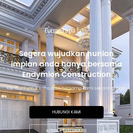
Tunggu apa lagi?
Segera wujudkan hunian
impian anda hanya bersama
Endymion Construction
Klik disini untuk konsultasi bersama kami sekarang juga.
HUBUNGI KAMI
KONSULTASI GRATIS