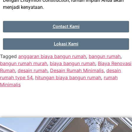
Dengan Endymion Construction, rumah impian Anda akan
menjadi kenyataan.
Contact Kami
Lokasi Kami
Tagged
anggaran biaya bangun rumah
,
bangun rumah
,
bangun rumah murah
,
biaya bangun rumah
,
Biaya Renovasi
Rumah
,
desain rumah
,
Desain Rumah Minimalis
,
desain
rumah type 54
,
hitungan biaya bangun rumah
,
rumah
Minimalis