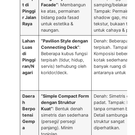
t di
Facade”
: Membangun
samping/belakang.
Pinggi
ke atas, permainan
Tampak: Permainan
r Jalan
bidang pada fasad
shadow gap, materi
Raya
untuk estetika &
tekstur, bukaan ting
naungan.
untuk cahaya & priva
Lahan
“Pavilion Style dengan
Denah: Beberapa m
Luas
Connecting Deck”
:
terpisah. Tampak:
di
Beberapa kubus fungsi
Komposisi beberap
Pinggi
terpisah (tidur, hidup,
kotak sederhana,
ran/N
servis) terhubung oleh
banyak ruang di
agari
koridor/deck.
antaranya untuk tam
Daera
“Simple Compact Form
Denah: Simetris dan
h
dengan Struktur
padat. Tampak: Bers
Berpo
Kuat”
: Bentuk denah
tanpa ornamen berat
tensi
simetris dan sederhana
Detail sambungan
Gemp
(persegi/ persegi
struktur sangat
a
panjang). Minim
diperhatikan.
tonjolan.