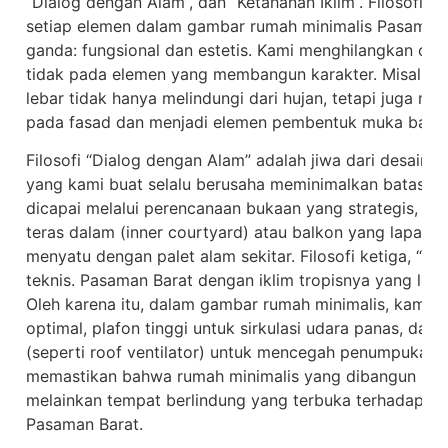
“Dialog dengan Alam”, dan “Ketahanan Iklim”. Filosofi “S
setiap elemen dalam gambar rumah minimalis Pasaman B
ganda: fungsional dan estetis. Kami menghilangkan orn
tidak pada elemen yang membangun karakter. Misalnya
lebar tidak hanya melindungi dari hujan, tetapi juga 
pada fasad dan menjadi elemen pembentuk muka bang
Filosofi “Dialog dengan Alam” adalah jiwa dari desain
yang kami buat selalu berusaha meminimalkan batas antar
dicapai melalui perencanaan bukaan yang strategis, pen
teras dalam (inner courtyard) atau balkon yang lapang,
menyatu dengan palet alam sekitar. Filosofi ketiga, “Ke
teknis. Pasaman Barat dengan iklim tropisnya yang lem
Oleh karena itu, dalam gambar rumah minimalis, kami m
optimal, plafon tinggi untuk sirkulasi udara panas, dan 
(seperti roof ventilator) untuk mencegah penumpukan pan
memastikan bahwa rumah minimalis yang dibangun buka
melainkan tempat berlindung yang terbuka terhadap 
Pasaman Barat.