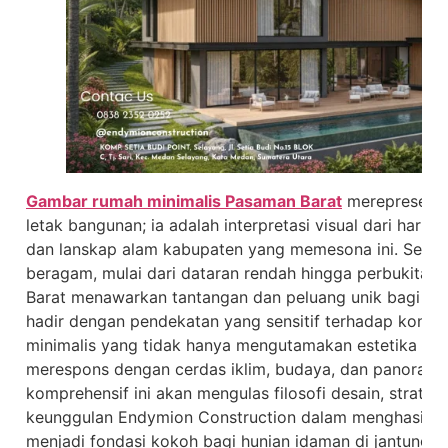
Gambar rumah minimalis Pasaman Barat
merepresentas
letak bangunan; ia adalah interpretasi visual dari har
dan lanskap alam kabupaten yang memesona ini. Sebag
beragam, mulai dari dataran rendah hingga perbukitan
Barat menawarkan tantangan dan peluang unik bagi ars
hadir dengan pendekatan yang sensitif terhadap kont
minimalis yang tidak hanya mengutamakan estetika bersi
merespons dengan cerdas iklim, budaya, dan panorama 
komprehensif ini akan mengulas filosofi desain, strateg
keunggulan Endymion Construction dalam menghasilka
menjadi fondasi kokoh bagi hunian idaman di jantung S