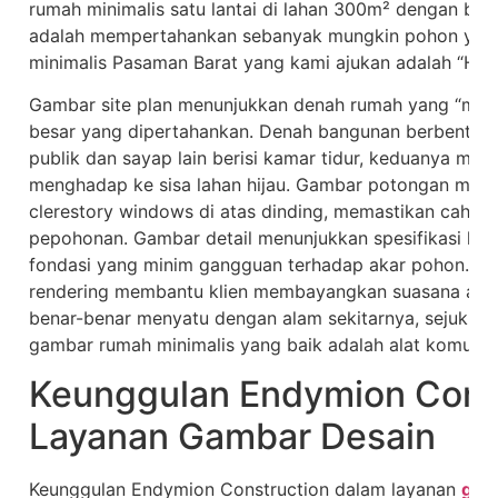
rumah minimalis satu lantai di lahan 300m² dengan ba
adalah mempertahankan sebanyak mungkin pohon yang
minimalis Pasaman Barat yang kami ajukan adalah “Hou
Gambar site plan menunjukkan denah rumah yang “meny
besar yang dipertahankan. Denah bangunan berbentuk L
publik dan sayap lain berisi kamar tidur, keduanya meng
menghadap ke sisa lahan hijau. Gambar potongan menu
clerestory windows di atas dinding, memastikan cahaya
pepohonan. Gambar detail menunjukkan spesifikasi kay
fondasi yang minim gangguan terhadap akar pohon. S
rendering membantu klien membayangkan suasana akhir
benar-benar menyatu dengan alam sekitarnya, sejuk, 
gambar rumah minimalis yang baik adalah alat komunik
Keunggulan Endymion Cons
Layanan Gambar Desain
Keunggulan Endymion Construction dalam layanan
gam