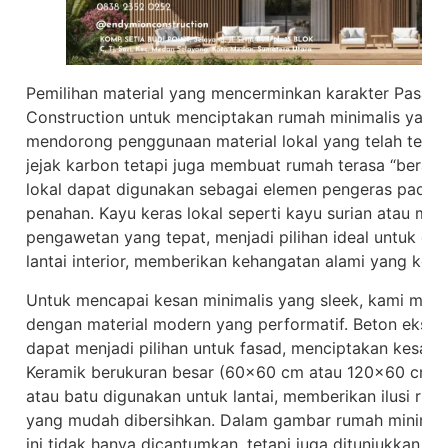
Pemilihan material yang mencerminkan karakter Pasam
Construction untuk menciptakan rumah minimalis yang a
mendorong penggunaan material lokal yang telah teruji
jejak karbon tetapi juga membuat rumah terasa “berasal
lokal dapat digunakan sebagai elemen pengeras pada la
penahan. Kayu keras lokal seperti kayu surian atau mah
pengawetan yang tepat, menjadi pilihan ideal untuk ele
lantai interior, memberikan kehangatan alami yang kon
Untuk mencapai kesan minimalis yang sleek, kami meng
dengan material modern yang performatif. Beton ekspos
dapat menjadi pilihan untuk fasad, menciptakan kesan
Keramik berukuran besar (60×60 cm atau 120×60 cm) d
atau batu digunakan untuk lantai, memberikan ilusi rua
yang mudah dibersihkan. Dalam gambar rumah minimali
ini tidak hanya dicantumkan, tetapi juga ditunjukkan de