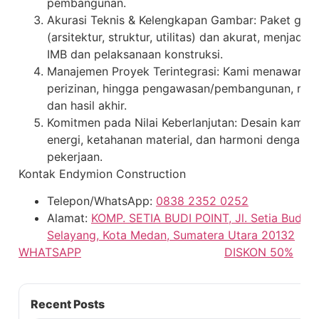
pembangunan.
Akurasi Teknis & Kelengkapan Gambar: Paket gamb
(arsitektur, struktur, utilitas) dan akurat, menjad
IMB dan pelaksanaan konstruksi.
Manajemen Proyek Terintegrasi: Kami menawarkan s
perizinan, hingga pengawasan/pembangunan, men
dan hasil akhir.
Komitmen pada Nilai Keberlanjutan: Desain kami 
energi, ketahanan material, dan harmoni dengan l
pekerjaan.
Kontak Endymion Construction
Telepon/WhatsApp:
0838 2352 0252
Alamat:
KOMP. SETIA BUDI POINT, Jl. Setia Budi No
Selayang, Kota Medan, Sumatera Utara 20132
WHATSAPP
DISKON 50%
Recent Posts