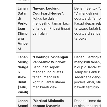
Lahan
“Inward Looking
Denah: Bentuk “U” a
Datar
Courtyard House”
:
“L” mengelilingi
di
Fokus ke dalam,
courtyard. Tampak:
Perko
mengelilingi taman kecil
Fasad depan relatif
taan
di tengah. Privasi tinggi
tertutup, fadah ke
(Simp
dari jalan.
courtyard sangat
ang
terbuka.
Ampe
k)
Lahan
“Floating Box dengan
Denah: Bertingkat
Miring
Panoramic Window”
:
mengikuti tanah, ru
denga
Bangunan seperti
hidup di lantai atas.
n
mengapung di atas
Tampak: Bentuk kot
View
tanah, mengikuti
sederhana dengan
Bukit
kontur. Lantai utama
jendela lebar, struktu
(Talu,
menikmati view.
bawah tertutup.
Kinali)
Lahan
“Vertical Minimalis
Denah: Linear dan
Sempi
dengan Dynamic
efisien, tangga di