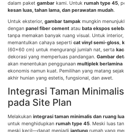
dalam paket
gambar
kami. Untuk
rumah type 45
, pemi
kesan luas, tahan lama, dan perawatan mudah
.
Untuk eksterior,
gambar tampak
mungkin menunjukkan
dengan
panel fiber cement
atau
bata ekspos selebara
tanpa memakan banyak ruang visual. Untuk interior, ma
memantulkan cahaya seperti
cat vinyl semi-gloss
,
ker
(60×60 cm) untuk mengurangi jumlah nat, serta
kaca
d
dekorasi yang memperluas pandangan.
Gambar detail
u
akan menentukan penggunaan
multiplek berlamina
at
ekonomis namun kuat. Pemilihan yang matang sejak t
akhir hunian yang estetis, fungsional, dan awet.
Integrasi Taman Minimalis 
pada Site Plan
Melakukan
integrasi taman minimalis dan ruang luar pa
untuk menghidupkan
rumah type 45
. Meski luas tana
meski kecil—dapat menjadi
jantung
rumah yang memberi