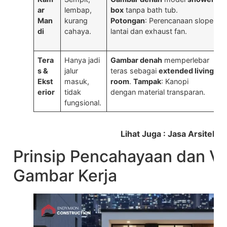
ar
lembap,
box
tanpa bath tub.
p
Man
kurang
Potongan
: Perencanaan slope
d
di
cahaya.
lantai dan exhaust fan.
Tera
Hanya jadi
Gambar denah
memperlebar
D
s &
jalur
teras sebagai
extended living
t
Ekst
masuk,
room
.
Tampak
: Kanopi
k
erior
tidak
dengan material transparan.
l
fungsional.
Lihat Juga : Jasa Arsitek di
Prinsip Pencahayaan dan Ve
Gambar Kerja