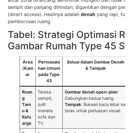
sempit dan panjang dihindari, digantikan dengan perp
(direct access). Hasilnya adalah
denah
yang rapi, fungs
pemborosan ruang.
Tabel: Strategi Optimasi R
Gambar Rumah Type 45 So
Area
Permasala
Solusi dalam Gambar Denah
/Kam
han Umum
& Tampak
ar
pada Type
45
Ruan
Terasa
Gambar denah open-plan
:
g
sempit,
Gabungkan kedua ruang.
t
Tam
sulit
Tampak
: Bukaan kaca lebar ke
l
u &
menata
teras untuk perluasan visual.
p
Kelu
sofa dan
arga
TV.