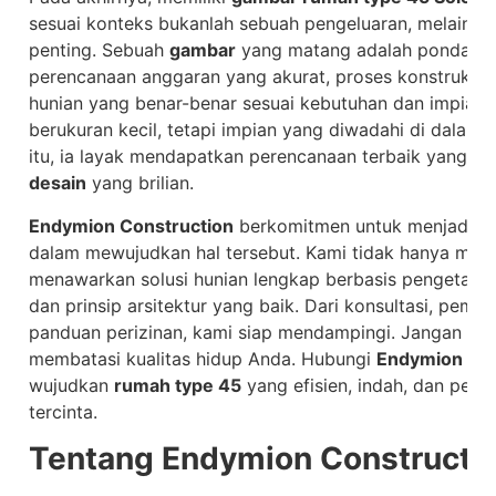
sesuai konteks bukanlah sebuah pengeluaran, melainkan
penting. Sebuah
gambar
yang matang adalah pondasi dar
perencanaan anggaran yang akurat, proses konstruksi y
hunian yang benar-benar sesuai kebutuhan dan impian.
berukuran kecil, tetapi impian yang diwadahi di dalamn
itu, ia layak mendapatkan perencanaan terbaik yang di
desain
yang brilian.
Endymion Construction
berkomitmen untuk menjadi mi
dalam mewujudkan hal tersebut. Kami tidak hanya menj
menawarkan solusi hunian lengkap berbasis pengetahua
dan prinsip arsitektur yang baik. Dari konsultasi, pemb
panduan perizinan, kami siap mendampingi. Jangan bia
membatasi kualitas hidup Anda. Hubungi
Endymion Con
wujudkan
rumah type 45
yang efisien, indah, dan pen
tercinta.
Tentang Endymion Constructi