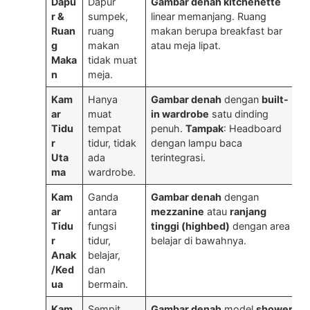
Dapu
Dapur
Gambar denah kitchenette
D
r &
sumpek,
linear memanjang. Ruang
b
Ruan
ruang
makan berupa breakfast bar
O
g
makan
atau meja lipat.
p
Maka
tidak muat
l
n
meja.
Kam
Hanya
Gambar denah
dengan
built-
D
ar
muat
in wardrobe
satu dinding
k
Tidu
tempat
penuh.
Tampak
: Headboard
w
r
tidur, tidak
dengan lampu baca
Uta
ada
terintegrasi.
k
ma
wardrobe.
Kam
Ganda
Gambar denah
dengan
D
ar
antara
mezzanine
atau
ranjang
m
Tidu
fungsi
tinggi (highbed)
dengan area
a
r
tidur,
belajar di bawahnya.
a
Anak
belajar,
/Ked
dan
ua
bermain.
Kam
Sempit,
Gambar denah
model
shower
D