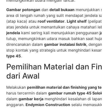
memungkinkan udara mengalir lancar.
Gambar potongan
dan
detail bukaan
menunjukkan strat
area di tengah rumah yang sulit mendapat jendela sa
(atap kaca) atau
roof ventilator
.
Light shelf
(pelipat ca
atas jendela untuk memantulkan cahaya matahari lebih
jendela
kami sering kali menunjukkan penggunaan
jalus
tutup, memungkinkan udara masuk bahkan saat hujan. 
direncanakan dalam
gambar instalasi listrik
, dengan pe
stop kontak yang strategis untuk menghindari kesan ge
type 45
.
Pemilihan Material dan Fini
dari Awal
Melakukan
pemilihan material dan finishing yang tepat
harus tercermin dalam
gambar rumah type 45 Solok
. S
dalam
gambar kerja
menghindari kesalahan di lapang
anggaran.
Endymion Construction
selalu memasukkan