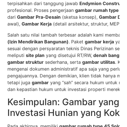
terpisahkan dari tanggung jawab
Endymion Constructi
profesional. Proses pengerjaan
gambar rumah type 45 
dari
Gambar Pra-Desain
(sketsa konsep),
Gambar Des
awal),
Gambar Kerja
(detail arsitektur, struktur, MEP), 
Salah satu nilai tambah terbesar adalah kami membant
(Izin Mendirikan Bangunan)
. Paket
gambar kerja
yang 
sesuai dengan persyaratan teknis Dinas Perizinan sete
meliputi
site plan
yang disetujui RT/RW,
denah bangun
gambar struktur
sederhana, serta
gambar utilitas
. Ka
mengenai dokumen administratif apa saja yang perlu d
pengajuannya. Dengan demikian, klien tidak hanya me
tetapi juga
gambar
yang “sah” secara hukum untuk me
dan kepastian hukum untuk investasi properti mereka.
Kesimpulan: Gambar yang B
Investasi Hunian yang Koko
Pada akhirnya, memiliki
gambar rumah type 45 Solok
y