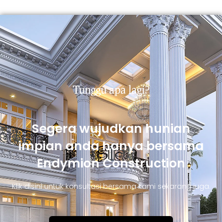
Tunggu apa lagi?
Segera wujudkan hunian
impian anda hanya bersama
Endymion Construction
Klik disini untuk konsultasi bersama kami sekarang juga.