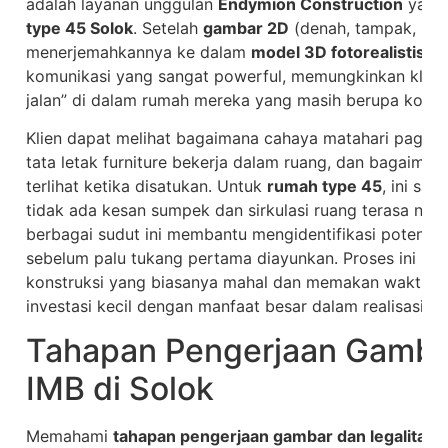
adalah layanan unggulan
Endymion Construction
yang 
type 45 Solok
. Setelah
gambar 2D
(denah, tampak, poto
menerjemahkannya ke dalam
model 3D fotorealistis
.
V
komunikasi yang sangat powerful, memungkinkan klien 
jalan” di dalam rumah mereka yang masih berupa konse
Klien dapat melihat bagaimana cahaya matahari pagi m
tata letak furniture bekerja dalam ruang, dan bagaiman
terlihat ketika disatukan. Untuk
rumah type 45
, ini sa
tidak ada kesan sumpek dan sirkulasi ruang terasa ny
berbagai sudut ini membantu mengidentifikasi potensi m
sebelum palu tukang pertama diayunkan. Proses ini mem
konstruksi yang biasanya mahal dan memakan waktu, 
investasi kecil dengan manfaat besar dalam realisasi
ru
Tahapan Pengerjaan Gambar
IMB di Solok
Memahami
tahapan pengerjaan gambar dan legalitas I