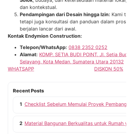
dan kontekstual.
Pendampingan dari Desain hingga Izin:
Kami tida
tetapi juga konsultasi dan panduan dalam proses
berjalan lancar dari awal.
Kontak Endymion Construction:
Telepon/WhatsApp:
0838 2352 0252
Alamat:
KOMP. SETIA BUDI POINT, Jl. Setia Budi N
Selayang, Kota Medan, Sumatera Utara 20132
WHATSAPP
DISKON 50%
Recent Posts
1
Checklist Sebelum Memulai Proyek Pembangun
2
Material Bangunan Berkualitas untuk Rumah ya