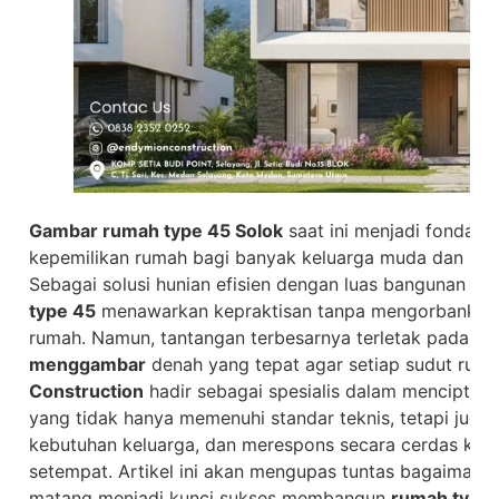
Gambar rumah type 45 Solok
saat ini menjadi fondas
kepemilikan rumah bagi banyak keluarga muda dan pasa
Sebagai solusi hunian efisien dengan luas bangunan sek
type 45
menawarkan kepraktisan tanpa mengorbankan
rumah. Namun, tantangan terbesarnya terletak pada b
menggambar
denah yang tepat agar setiap sudut ruan
Construction
hadir sebagai spesialis dalam menciptak
yang tidak hanya memenuhi standar teknis, tetapi jug
kebutuhan keluarga, dan merespons secara cerdas karak
setempat. Artikel ini akan mengupas tuntas bagaiman
matang menjadi kunci sukses membangun
rumah type