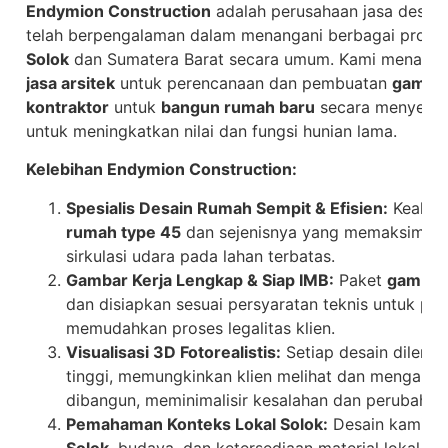
Endymion Construction
adalah perusahaan jasa desain
telah berpengalaman dalam menangani berbagai proyek
Solok
dan Sumatera Barat secara umum. Kami menawarka
jasa arsitek
untuk perencanaan dan pembuatan
gambar
kontraktor
untuk
bangun rumah baru
secara menyelur
untuk meningkatkan nilai dan fungsi hunian lama.
Kelebihan Endymion Construction:
Spesialis Desain Rumah Sempit & Efisien:
Keahli
rumah type 45
dan sejenisnya yang memaksimalka
sirkulasi udara pada lahan terbatas.
Gambar Kerja Lengkap & Siap IMB:
Paket
gambar
dan disiapkan sesuai persyaratan teknis untuk pe
memudahkan proses legalitas klien.
Visualisasi 3D Fotorealistis:
Setiap desain dilengk
tinggi, memungkinkan klien melihat dan mengala
dibangun, meminimalisir kesalahan dan perubahan
Pemahaman Konteks Lokal Solok:
Desain kami res
Solok
, budaya, dan ketersediaan material lokal,