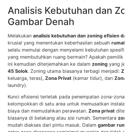
Analisis Kebutuhan dan Zon
Gambar Denah
Melakukan
analisis kebutuhan dan zoning efisien da
krusial yang menentukan keberhasilan sebuah
rumah t
selalu memulai dengan menyelami kebutuhan spesifik p
yang membutuhkan ruang bermain? Apakah pemilik serin
ini kemudian diterjemahkan ke dalam
zoning
yang jela
45 Solok
. Zoning utama biasanya terbagi menjadi:
Zona
keluarga, teras),
Zona Privat
(kamar tidur), dan
Zona Se
laundry).
Kunci efisiensi terletak pada penempatan zona-zona ini
kelompokkan di satu area untuk memusatkan instalasi p
biaya dan memudahkan perawatan.
Zona privat
ditempa
biasanya di belakang atau sisi rumah. Sementara
zona 
mudah diakses dari pintu masuk. Dalam
gambar rumah
antar zona dirancang seminimal mungkin dan tidak mem