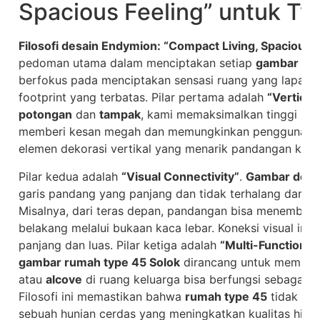
Spacious Feeling” untuk Ty
Filosofi desain Endymion: “Compact Living, Spacious 
pedoman utama dalam menciptakan setiap
gambar rum
berfokus pada menciptakan sensasi ruang yang lapan
footprint yang terbatas. Pilar pertama adalah
“Vertical
potongan
dan
tampak
, kami memaksimalkan tinggi pla
memberi kesan megah dan memungkinkan penggunaan r
elemen dekorasi vertikal yang menarik pandangan ke a
Pilar kedua adalah
“Visual Connectivity”
.
Gambar den
garis pandang yang panjang dan tidak terhalang dari 
Misalnya, dari teras depan, pandangan bisa menembus
belakang melalui bukaan kaca lebar. Koneksi visual ini
panjang dan luas. Pilar ketiga adalah
“Multi-Functional
gambar rumah type 45 Solok
dirancang untuk memiliki 
atau
alcove
di ruang keluarga bisa berfungsi sebagai ar
Filosofi ini memastikan bahwa
rumah type 45
tidak han
sebuah hunian cerdas yang meningkatkan kualitas hidu