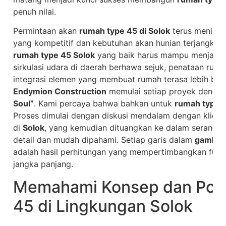
penuh nilai.
Permintaan akan
rumah type 45 di Solok
terus meningk
yang kompetitif dan kebutuhan akan hunian terjangkau 
rumah type 45 Solok
yang baik harus mampu menjawab 
sirkulasi udara di daerah berhawa sejuk, penataan ruang
integrasi elemen yang membuat rumah terasa lebih besa
Endymion Construction
memulai setiap proyek denga
Soul”
. Kami percaya bahwa bahkan untuk
rumah type 
Proses dimulai dengan diskusi mendalam dengan klien, d
di
Solok
, yang kemudian dituangkan ke dalam serangk
detail dan mudah dipahami. Setiap garis dalam
gambar 
adalah hasil perhitungan yang mempertimbangkan fungsi,
jangka panjang.
Memahami Konsep dan Pot
45 di Lingkungan Solok