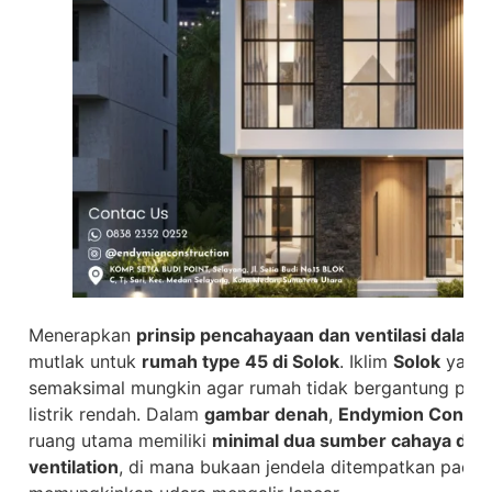
Menerapkan
prinsip pencahayaan dan ventilasi dalam
mutlak untuk
rumah type 45 di Solok
. Iklim
Solok
yang 
semaksimal mungkin agar rumah tidak bergantung pada
listrik rendah. Dalam
gambar denah
,
Endymion Constr
ruang utama memiliki
minimal dua sumber cahaya dan
ventilation
, di mana bukaan jendela ditempatkan pada 