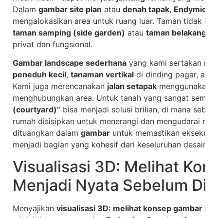
Dalam
gambar site plan
atau
denah tapak
,
Endymion C
mengalokasikan area untuk ruang luar. Taman tidak har
taman samping (side garden)
atau
taman belakang (b
privat dan fungsional.
Gambar landscape sederhana
yang kami sertakan me
peneduh kecil
,
tanaman vertikal
di dinding pagar, ata
Kami juga merencanakan
jalan setapak
menggunakan st
menghubungkan area. Untuk tanah yang sangat sempit
(courtyard)”
bisa menjadi solusi brilian, di mana sebua
rumah disisipkan untuk menerangi dan mengudarai ruang 
dituangkan dalam
gambar
untuk memastikan eksekusi y
menjadi bagian yang kohesif dari keseluruhan desain
r
Visualisasi 3D: Melihat Ko
Menjadi Nyata Sebelum Di
Menyajikan
visualisasi 3D: melihat konsep gambar me