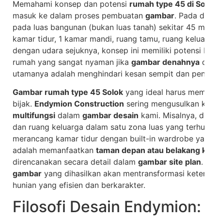
Memahami konsep dan potensi
rumah type 45 di Solok
masuk ke dalam proses pembuatan
gambar
. Pada das
pada luas bangunan (bukan luas tanah) sekitar 45 m², y
kamar tidur, 1 kamar mandi, ruang tamu, ruang keluarga,
dengan udara sejuknya, konsep ini memiliki potensi b
rumah yang sangat nyaman jika
gambar denahnya
dira
utamanya adalah menghindari kesan sempit dan penga
Gambar rumah type 45 Solok
yang ideal harus memanf
bijak.
Endymion Construction
sering mengusulkan ko
multifungsi
dalam
gambar desain
kami. Misalnya, de
dan ruang keluarga dalam satu zona luas yang terhubu
merancang kamar tidur dengan built-in wardrobe yang 
adalah memanfaatkan
taman depan atau belakang keci
direncanakan secara detail dalam
gambar site plan
. De
gambar
yang dihasilkan akan mentransformasi keterba
hunian yang efisien dan berkarakter.
Filosofi Desain Endymion: 