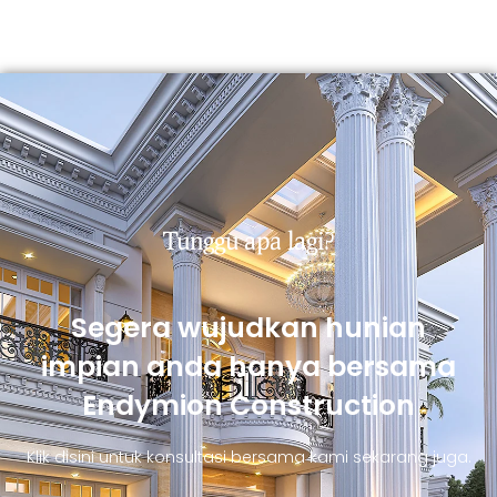
Tunggu apa lagi?
Segera wujudkan hunian
impian anda hanya bersama
Endymion Construction
Klik disini untuk konsultasi bersama kami sekarang juga.