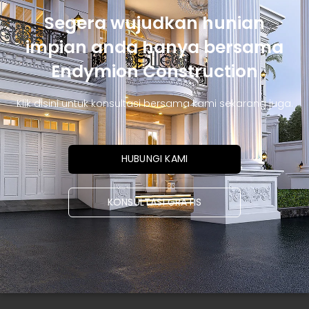
Segera wujudkan hunian
impian anda hanya bersama
Endymion Construction
Klik disini untuk konsultasi bersama kami sekarang juga.
HUBUNGI KAMI
KONSULTASI GRATIS