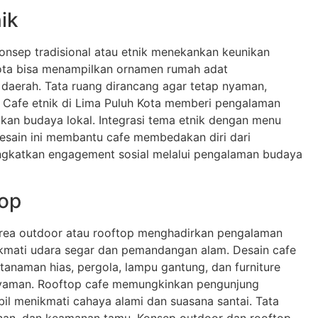
ik
konsep tradisional atau etnik menekankan keunikan
Kota bisa menampilkan ornamen rumah adat
 daerah. Tata ruang dirancang agar tetap nyaman,
. Cafe etnik di Lima Puluh Kota memberi pengalaman
kan budaya lokal. Integrasi tema etnik dengan menu
Desain ini membantu cafe membedakan diri dari
ngkatkan engagement sosial melalui pengalaman budaya
top
 area outdoor atau rooftop menghadirkan pengalaman
kmati udara segar dan pemandangan alam. Desain cafe
anaman hias, pergola, lampu gantung, dan furniture
 nyaman. Rooftop cafe memungkinkan pengunjung
mbil menikmati cahaya alami dan suasana santai. Tata
anan, dan keamanan tamu. Konsep outdoor dan rooftop