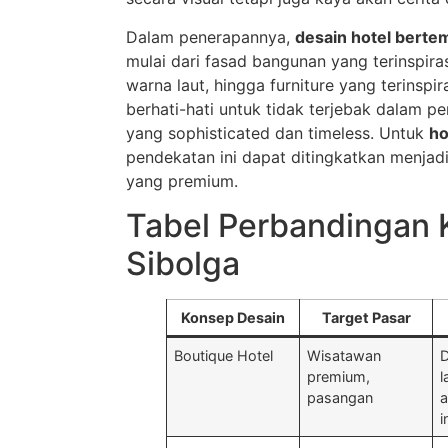
Dalam penerapannya,
desain hotel berte
mulai dari fasad bangunan yang terinspira
warna laut, hingga furniture yang terinspi
berhati-hati untuk tidak terjebak dalam pe
yang sophisticated dan timeless. Untuk
ho
pendekatan ini dapat ditingkatkan menjadi
yang premium.
Tabel Perbandingan 
Sibolga
Konsep Desain
Target Pasar
Boutique Hotel
Wisatawan
D
premium,
l
pasangan
a
i