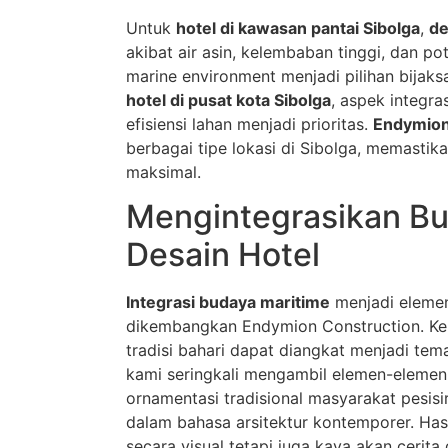
Untuk
hotel di kawasan pantai Sibolga
,
de
akibat air asin, kelembaban tinggi, dan po
marine environment menjadi pilihan bijak
hotel di pusat kota Sibolga
, aspek integr
efisiensi lahan menjadi prioritas.
Endymion
berbagai tipe lokasi di Sibolga, memastik
maksimal.
Mengintegrasikan Bu
Desain Hotel
Integrasi budaya maritime
menjadi elem
dikembangkan Endymion Construction. Keh
tradisi bahari dapat diangkat menjadi tem
kami seringkali mengambil elemen-elemen 
ornamentasi tradisional masyarakat pesis
dalam bahasa arsitektur kontemporer. Has
secara visual tetapi juga kaya akan cerita