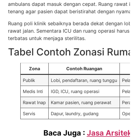
ambulans dapat masuk dengan cepat. Ruang rawat inap 
tenang agar pasien dapat beristirahat dengan nyaman.
Ruang poli klinik sebaiknya berada dekat dengan lobi
rawat jalan. Sementara ICU dan ruang operasi harus d
terbatas untuk menjaga sterilitas.
Tabel Contoh Zonasi Rumah
Zona
Contoh Ruangan
Fu
Publik
Lobi, pendaftaran, ruang tunggu
Pelayan
Medis Inti
IGD, ICU, ruang operasi
Pelaya
Rawat Inap
Kamar pasien, ruang perawat
Perawa
Servis
Dapur, laundry, gudang
Operas
Baca Juga :
Jasa Arsitek