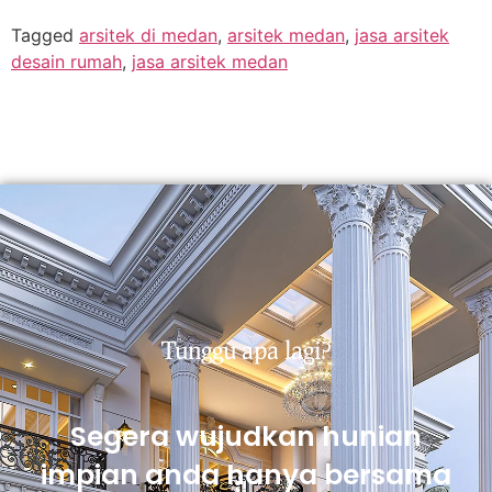
Tagged
arsitek di medan
,
arsitek medan
,
jasa arsitek
desain rumah
,
jasa arsitek medan
Tunggu apa lagi?
Segera wujudkan hunian
impian anda hanya bersama