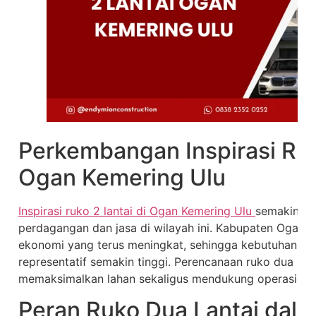
Perkembangan Inspirasi Ruk
Ogan Kemering Ulu
Inspirasi ruko 2 lantai di Ogan Kemering Ulu
semakin re
perdagangan dan jasa di wilayah ini. Kabupaten Ogan Ke
ekonomi yang terus meningkat, sehingga kebutuhan ba
representatif semakin tinggi. Perencanaan ruko dua lant
memaksimalkan lahan sekaligus mendukung operasional
Peran Ruko Dua Lantai dala