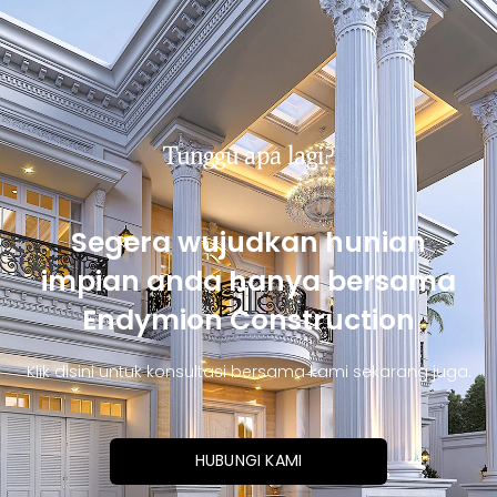
Tunggu apa lagi?
Segera wujudkan hunian
impian anda hanya bersama
Endymion Construction
Klik disini untuk konsultasi bersama kami sekarang juga.
HUBUNGI KAMI