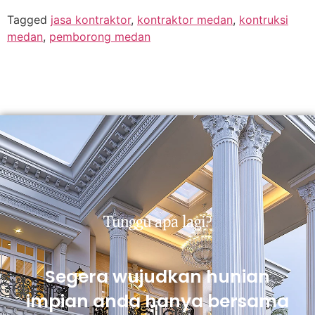
Tagged
jasa kontraktor
,
kontraktor medan
,
kontruksi
medan
,
pemborong medan
Tunggu apa lagi?
Segera wujudkan hunian
impian anda hanya bersama