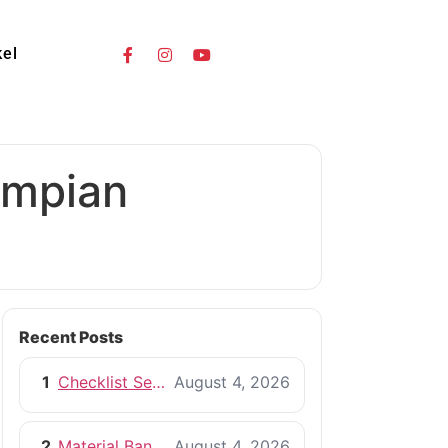
kel
Impian
Recent Posts
1
Checklist Sebelum Memulai Proyek Pembangunan Rumah
August 4, 2026
2
Material Bangunan Berkualitas untuk Rumah yang Tahan Lama
August 4, 2026