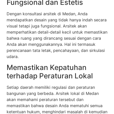
Fungsional dan Estetis
Dengan konsultasi arsitek di Medan, Anda
mendapatkan desain yang tidak hanya indah secara
visual tetapi juga fungsional. Arsitek akan
memperhatikan detail-detail kecil untuk memastikan
bahwa ruang yang dirancang sesuai dengan cara
Anda akan menggunakannya. Hal ini termasuk
perencanaan tata letak, pencahayaan, dan sirkulasi
udara.
Memastikan Kepatuhan
terhadap Peraturan Lokal
Setiap daerah memiliki regulasi dan peraturan
bangunan yang berbeda. Arsitek lokal di Medan
akan memahami peraturan tersebut dan
memastikan bahwa desain Anda mematuhi semua
ketentuan hukum, menghindari masalah di kemudian