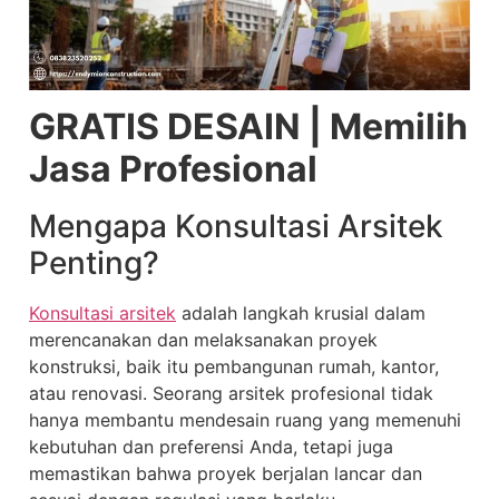
GRATIS DESAIN | Memilih
Jasa Profesional
Mengapa Konsultasi Arsitek
Penting?
Konsultasi arsitek
adalah langkah krusial dalam
merencanakan dan melaksanakan proyek
konstruksi, baik itu pembangunan rumah, kantor,
atau renovasi. Seorang arsitek profesional tidak
hanya membantu mendesain ruang yang memenuhi
kebutuhan dan preferensi Anda, tetapi juga
memastikan bahwa proyek berjalan lancar dan