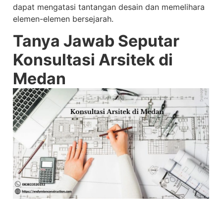
dapat mengatasi tantangan desain dan memelihara
elemen-elemen bersejarah.
Tanya Jawab Seputar
Konsultasi Arsitek di
Medan