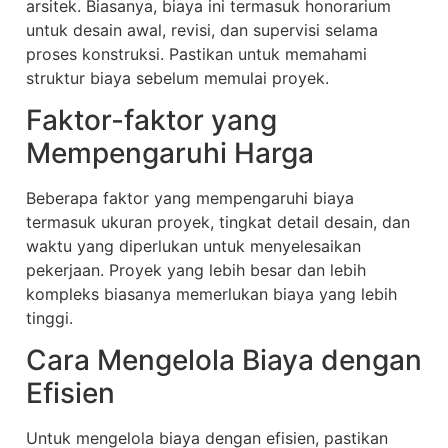
arsitek. Biasanya, biaya ini termasuk honorarium
untuk desain awal, revisi, dan supervisi selama
proses konstruksi. Pastikan untuk memahami
struktur biaya sebelum memulai proyek.
Faktor-faktor yang
Mempengaruhi Harga
Beberapa faktor yang mempengaruhi biaya
termasuk ukuran proyek, tingkat detail desain, dan
waktu yang diperlukan untuk menyelesaikan
pekerjaan. Proyek yang lebih besar dan lebih
kompleks biasanya memerlukan biaya yang lebih
tinggi.
Cara Mengelola Biaya dengan
Efisien
Untuk mengelola biaya dengan efisien, pastikan