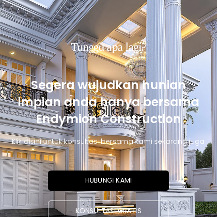
Tunggu apa lagi?
Segera wujudkan hunian
impian anda hanya bersama
Endymion Construction
Klik disini untuk konsultasi bersama kami sekarang juga.
HUBUNGI KAMI
KONSULTASI GRATIS