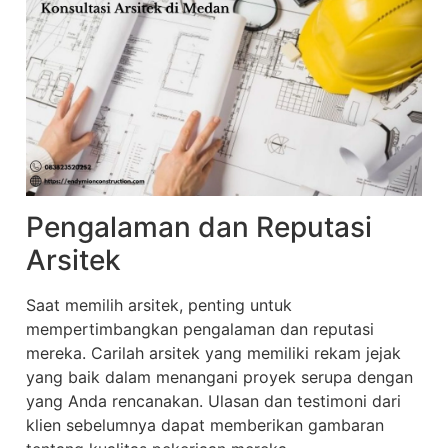
Pengalaman dan Reputasi
Arsitek
Saat memilih arsitek, penting untuk
mempertimbangkan pengalaman dan reputasi
mereka. Carilah arsitek yang memiliki rekam jejak
yang baik dalam menangani proyek serupa dengan
yang Anda rencanakan. Ulasan dan testimoni dari
klien sebelumnya dapat memberikan gambaran