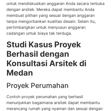
untuk mendiskusikan anggaran Anda secara terbuka
dengan arsitek. Mereka dapat membantu Anda
membuat pilihan yang sesuai dengan anggaran
tanpa mengorbankan kualitas desain. Selain itu,
pertimbangkan untuk menyusun anggaran
cadangan untuk biaya tak terduga.
Studi Kasus Proyek
Berhasil dengan
Konsultasi Arsitek di
Medan
Proyek Perumahan
Contoh proyek perumahan yang berhasil
menunjukkan bagaimana arsitek dapat membantu
merancang rumah yang nyaman dan sesuai dengan