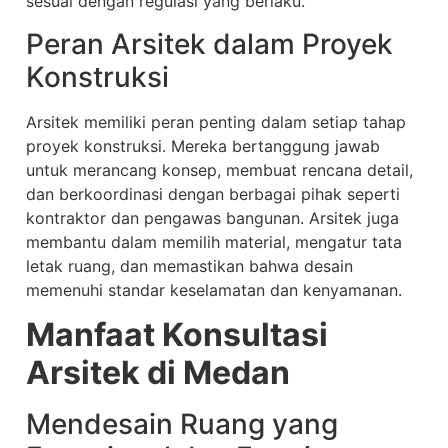
sesuai dengan regulasi yang berlaku.
Peran Arsitek dalam Proyek
Konstruksi
Arsitek memiliki peran penting dalam setiap tahap
proyek konstruksi. Mereka bertanggung jawab
untuk merancang konsep, membuat rencana detail,
dan berkoordinasi dengan berbagai pihak seperti
kontraktor dan pengawas bangunan. Arsitek juga
membantu dalam memilih material, mengatur tata
letak ruang, dan memastikan bahwa desain
memenuhi standar keselamatan dan kenyamanan.
Manfaat Konsultasi
Arsitek di Medan
Mendesain Ruang yang