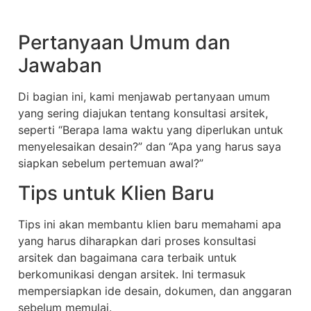
Pertanyaan Umum dan
Jawaban
Di bagian ini, kami menjawab pertanyaan umum
yang sering diajukan tentang konsultasi arsitek,
seperti “Berapa lama waktu yang diperlukan untuk
menyelesaikan desain?” dan “Apa yang harus saya
siapkan sebelum pertemuan awal?”
Tips untuk Klien Baru
Tips ini akan membantu klien baru memahami apa
yang harus diharapkan dari proses konsultasi
arsitek dan bagaimana cara terbaik untuk
berkomunikasi dengan arsitek. Ini termasuk
mempersiapkan ide desain, dokumen, dan anggaran
sebelum memulai.