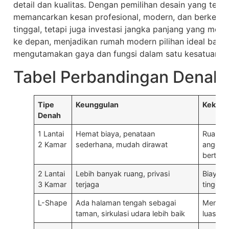
detail dan kualitas. Dengan pemilihan desain yang tepa
memancarkan kesan profesional, modern, dan berkelas.
tinggal, tetapi juga investasi jangka panjang yang mempe
ke depan, menjadikan rumah modern pilihan ideal bagi
mengutamakan gaya dan fungsi dalam satu kesatuan.
Tabel Perbandingan Denah
Tipe
Keunggulan
Kekura
Denah
1 Lantai
Hemat biaya, penataan
Ruang t
2 Kamar
sederhana, mudah dirawat
anggota
bertam
2 Lantai
Lebih banyak ruang, privasi
Biaya 
3 Kamar
terjaga
tinggi
L-Shape
Ada halaman tengah sebagai
Membut
taman, sirkulasi udara lebih baik
luas