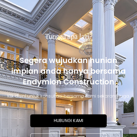
Tunggu apa lagi?
Segera wujudkan hunian
impian anda hanya bersama
Endymion Construction
Klik disini untuk konsultasi bersama kami sekarang juga.
HUBUNGI KAMI