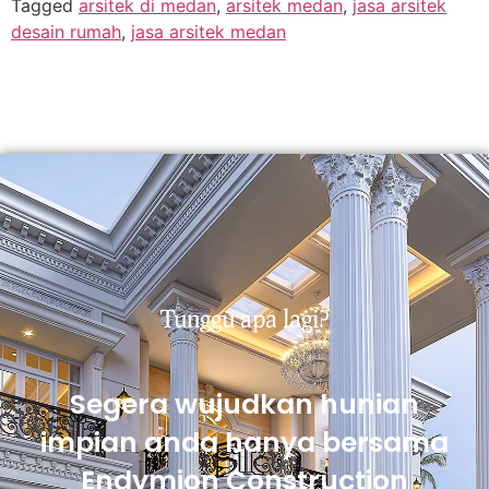
Tagged
arsitek di medan
,
arsitek medan
,
jasa arsitek
desain rumah
,
jasa arsitek medan
Tunggu apa lagi?
Segera wujudkan hunian
impian anda hanya bersama
Endymion Construction