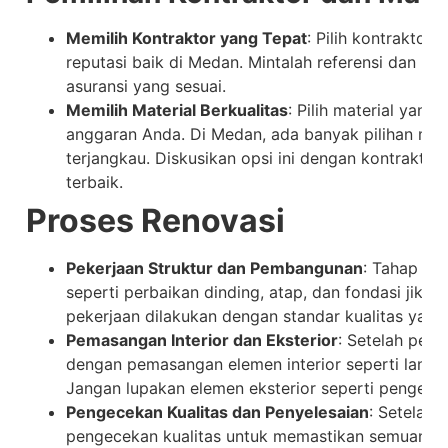
Memilih Kontraktor yang Tepat
: Pilih kontraktor
reputasi baik di Medan. Mintalah referensi dan pas
asuransi yang sesuai.
Memilih Material Berkualitas
: Pilih material yang
anggaran Anda. Di Medan, ada banyak pilihan mate
terjangkau. Diskusikan opsi ini dengan kontrakt
terbaik.
Proses Renovasi
Pekerjaan Struktur dan Pembangunan
: Tahap ini
seperti perbaikan dinding, atap, dan fondasi jika 
pekerjaan dilakukan dengan standar kualitas yang 
Pemasangan Interior dan Eksterior
: Setelah peker
dengan pemasangan elemen interior seperti lantai, p
Jangan lupakan elemen eksterior seperti pengeca
Pengecekan Kualitas dan Penyelesaian
: Setelah 
pengecekan kualitas untuk memastikan semuanya 