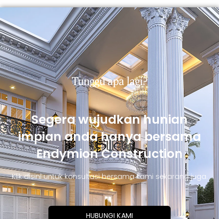
Tunggu apa lagi?
Segera wujudkan hunian
impian anda hanya bersama
Endymion Construction
Klik disini untuk konsultasi bersama kami sekarang juga.
HUBUNGI KAMI