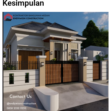
Kesimpulan