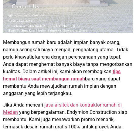
Membangun rumah baru adalah impian banyak orang,
namun seringkali biaya menjadi penghalang utama. Tidak
perlu khawatir, karena dengan perencanaan yang tepat,
Anda dapat menghemat banyak biaya tanpa mengorbankan
kualitas. Dalam artikel ini, kami akan membagikan
tips
hemat biaya saat membangun rumah
baru yang dapat
membantu Anda mewujudkan rumah impian dengan
anggaran yang lebih terjangkau.
Jika Anda mencari
jasa arsitek dan kontraktor rumah di
Medan
yang berpengalaman, Endymion Construction siap
membantu. Kami juga menawarkan promo menarik,
termasuk desain rumah gratis 100% untuk proyek Anda.