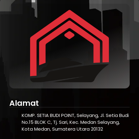
Alamat
KOMP. SETIA BUDI POINT, Selayang, Jl. Setia Budi
No.15 BLOK C, Tj. Sari, Kec. Medan Selayang,
Kota Medan, Sumatera Utara 20132