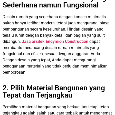
Sederhana namun Fungsional
Desain rumah yang sederhana dengan konsep minimalis
bukan hanya terlihat modern, tetapi juga mengurangi biaya
pembangunan secara keseluruhan. Hindari desain yang
terlalu rumit dengan banyak detail dan bagian yang sulit
dibangun.
Jasa arsitek Endymion Construction
dapat
membantu merancang desain rumah minimalis yang
fungsional dan efisien, sesuai dengan anggaran Anda.
Dengan desain yang tepat, Anda dapat mengurangi
penggunaan material yang tidak perlu dan meminimalkan
pemborosan.
2. Pilih Material Bangunan yang
Tepat dan Terjangkau
Pemilihan material bangunan yang berkualitas tetapi tetap
terjangkau adalah salah satu cara terbaik untuk menghemat