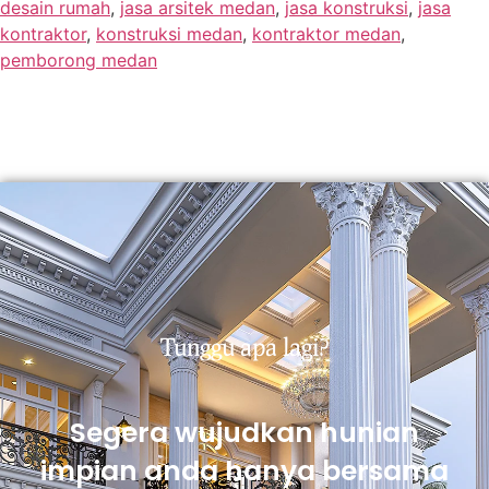
desain rumah
,
jasa arsitek medan
,
jasa konstruksi
,
jasa
kontraktor
,
konstruksi medan
,
kontraktor medan
,
pemborong medan
Tunggu apa lagi?
Segera wujudkan hunian
impian anda hanya bersama