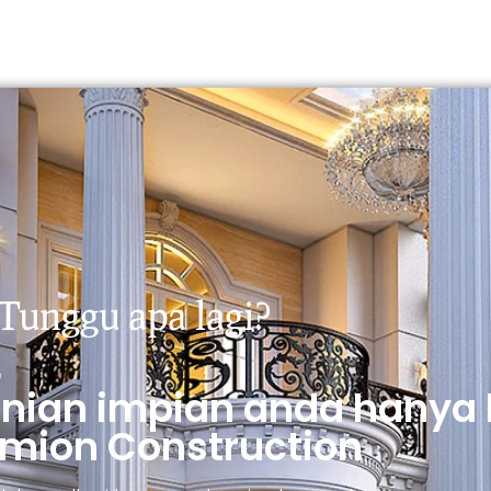
Tunggu apa lagi?
unian impian anda hanya
mion Construction