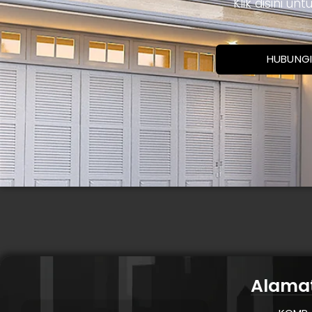
Klik disini u
HUBUNGI
Alama