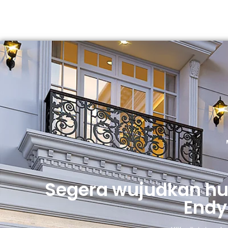
Segera wujudkan h
Endy