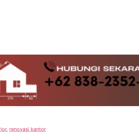
ior
,
renovasi kantor