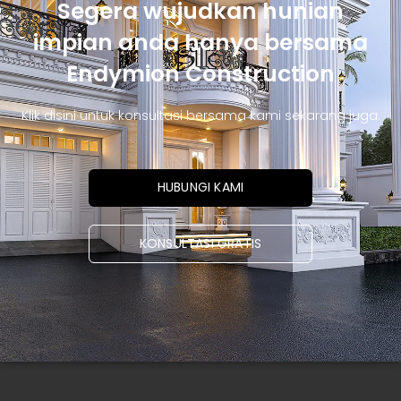
Segera wujudkan hunian
impian anda hanya bersama
Endymion Construction
Klik disini untuk konsultasi bersama kami sekarang juga.
HUBUNGI KAMI
KONSULTASI GRATIS