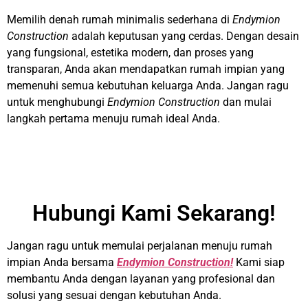
Memilih denah rumah minimalis sederhana di
Endymion
Construction
adalah keputusan yang cerdas. Dengan desain
yang fungsional, estetika modern, dan proses yang
transparan, Anda akan mendapatkan rumah impian yang
memenuhi semua kebutuhan keluarga Anda. Jangan ragu
untuk menghubungi
Endymion Construction
dan mulai
langkah pertama menuju rumah ideal Anda.
Hubungi Kami Sekarang!
Jangan ragu untuk memulai perjalanan menuju rumah
impian Anda bersama
Endymion Construction!
Kami siap
membantu Anda dengan layanan yang profesional dan
solusi yang sesuai dengan kebutuhan Anda.