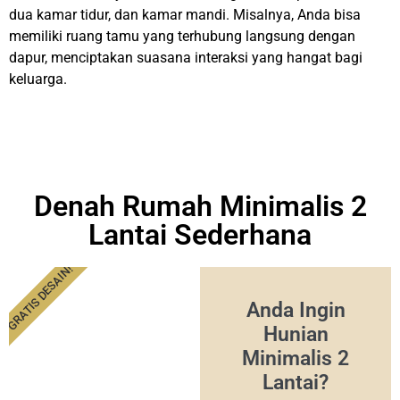
dua kamar tidur, dan kamar mandi. Misalnya, Anda bisa
memiliki ruang tamu yang terhubung langsung dengan
dapur, menciptakan suasana interaksi yang hangat bagi
keluarga.
Denah Rumah Minimalis 2
Lantai Sederhana
GRATIS DESAIN!
Anda Ingin
Hunian
Minimalis 2
Lantai?