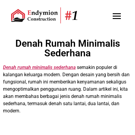
Denah Rumah Minimalis
Sederhana
Denah rumah minimalis sederhana
semakin populer di
kalangan keluarga modern. Dengan desain yang bersih dan
fungsional, rumah ini memberikan kenyamanan sekaligus
mengoptimalkan penggunaan ruang. Dalam artikel ini, kita
akan membahas berbagai jenis denah rumah minimalis
sederhana, termasuk denah satu lantai, dua lantai, dan
modern.