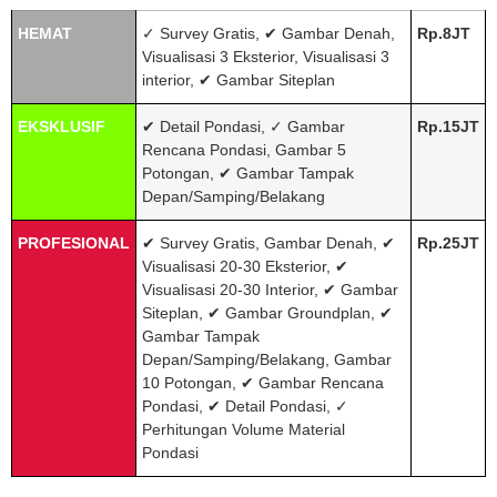
HEMAT
✓ Survey Gratis, ✔ Gambar Denah,
Rp.8JT
Visualisasi 3 Eksterior, Visualisasi 3
interior, ✔ Gambar Siteplan
EKSKLUSIF
✔ Detail Pondasi, ✓ Gambar
Rp.15JT
Rencana Pondasi, Gambar 5
Potongan, ✔ Gambar Tampak
Depan/Samping/Belakang
PROFESIONAL
✔ Survey Gratis, Gambar Denah, ✔
Rp.25JT
Visualisasi 20-30 Eksterior, ✔
Visualisasi 20-30 Interior, ✔ Gambar
Siteplan, ✔ Gambar Groundplan, ✔
Gambar Tampak
Depan/Samping/Belakang, Gambar
10 Potongan, ✔ Gambar Rencana
Pondasi, ✔ Detail Pondasi, ✓
Perhitungan Volume Material
Pondasi