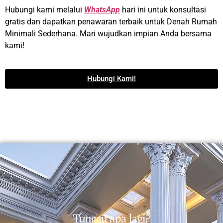
Hubungi kami melalui
WhatsApp
hari ini untuk konsultasi
gratis dan dapatkan penawaran terbaik untuk Denah Rumah
Minimali Sederhana. Mari wujudkan impian Anda bersama
kami!
Hubungi Kami!
Tunggu apa lagi?