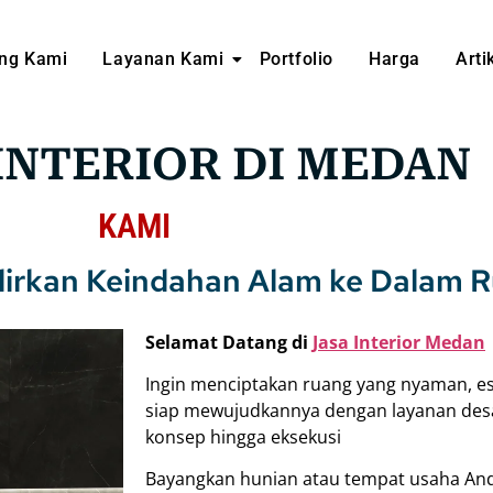
ng Kami
Layanan Kami
Portfolio
Harga
Arti
INTERIOR DI MEDAN
KAMI
adirkan Keindahan Alam ke Dalam
Selamat Datang di
Jasa Interior Medan
Ingin menciptakan ruang yang nyaman, est
siap mewujudkannya dengan layanan desai
konsep hingga eksekusi
Bayangkan hunian atau tempat usaha An