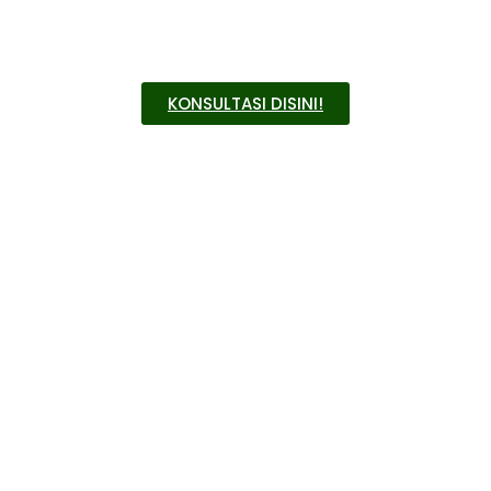
impian Anda dengan jasa arsitek profesional di
Kepulauan Seribu Utara
.
KONSULTASI DISINI!