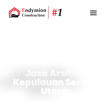
Jasa Arsitek
Kepulauan Seribu
Utara
Bingung mulai dari mana? Saatnya realisasikan rumah