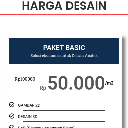
HARGA DESAIN
PAKET BASIC
Solusi ekonomis untuk Desain Arsitek
50.000
Rp
100000
/m2
Rp
GAMBAR 2D
DESAIN 3D
RAB (Rencana Anggaran Biaya)