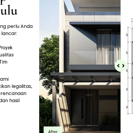
ulu​
ng perlu Anda
lancar:
Proyek
ualitas
 Tim
hami
an legalitas,
perencanaan
dan hasil
After