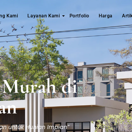
ng Kami
Layanan Kami
Portfolio
Harga
Arti
k Murah di
an
dan untuk Hunian Impian”