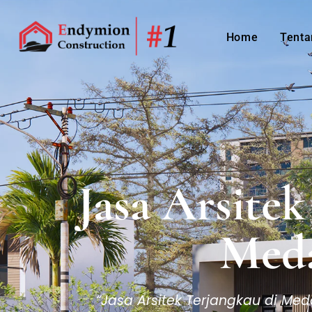
Home
Tenta
Jasa Arsite
Med
“Jasa Arsitek Terjangkau di Me