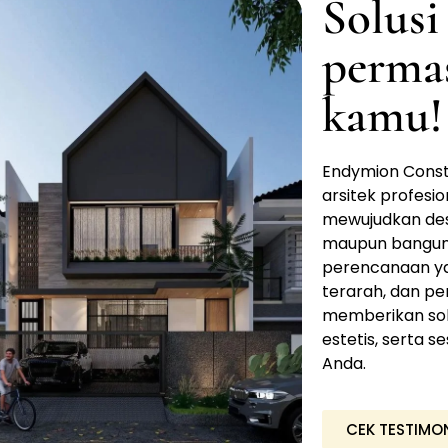
Solusi
perma
kamu!
Endymion Constr
arsitek profesi
mewujudkan desa
maupun bangun
perencanaan y
terarah, dan pe
memberikan solu
estetis, serta 
Anda.
CEK TESTIMO