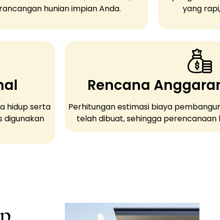
rancangan hunian impian Anda.
yang rapi
nal
Rencana Anggaran
a hidup serta
Perhitungan estimasi biaya pembangu
s digunakan
telah dibuat, sehingga perencanaan le
ap