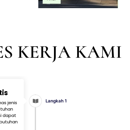
S KERJA KAMI
tis
Langkah 1
as jenis
butuhan
si dapat
ebutuhan