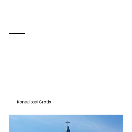
Mengapa Harus Kami?
Kami berkomitmen memberikan layanan arsitektur terbaik
untuk merancang rumah ibadah yang indah, nyaman, dan
memiliki nilai spiritual yang kuat. Dengan perencanaan
yang matang serta tim yang berpengalaman, setiap
desain dibuat menyesuaikan kebutuhan, konsep, dan
karakter bangunan sehingga mampu menghadirkan
rumah ibadah yang fungsional, estetis, dan memberikan
kenyamanan bagi setiap jemaat.
Konsultasi Gratis