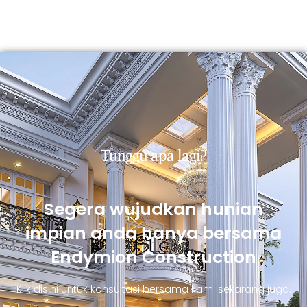
Tunggu apa lagi?
Segera wujudkan hunian
impian anda hanya bersama
Endymion Construction
Klik disini untuk konsultasi bersama kami sekarang juga.