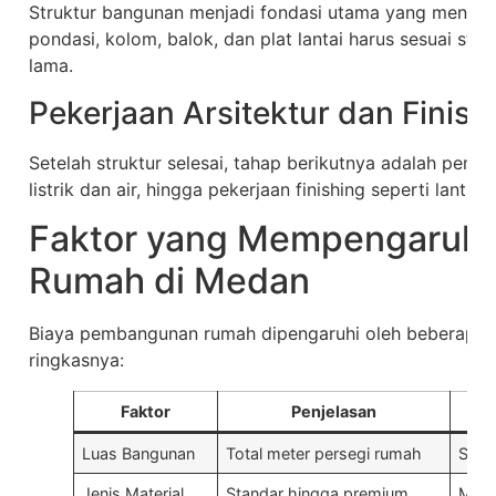
Struktur bangunan menjadi fondasi utama yang menent
pondasi, kolom, balok, dan plat lantai harus sesuai sta
lama.
Pekerjaan Arsitektur dan Finish
Setelah struktur selesai, tahap berikutnya adalah pemas
listrik dan air, hingga pekerjaan finishing seperti lantai
Faktor yang Mempengaruhi
Rumah di Medan
Biaya pembangunan rumah dipengaruhi oleh beberapa fa
ringkasnya:
Faktor
Penjelasan
Luas Bangunan
Total meter persegi rumah
Sema
Jenis Material
Standar hingga premium
Mater