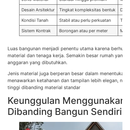
Desain Arsitektur
Tingkat kompleksitas bentuk
Desa
Kondisi Tanah
Stabil atau perlu perkuatan
Tana
Sistem Kontrak
Borongan atau per meter
Memp
Luas bangunan menjadi penentu utama karena berhub
material dan tenaga kerja. Semakin besar rumah yang di
anggaran yang dibutuhkan.
Jenis material juga berperan besar dalam menentukan b
menawarkan ketahanan dan tampilan lebih elegan, namu
tinggi dibanding material standar
Keunggulan Menggunakan J
Dibanding Bangun Sendiri