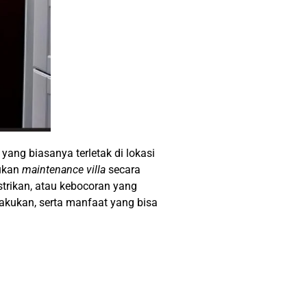
ang biasanya terletak di lokasi
kukan
maintenance villa
secara
strikan, atau kebocoran yang
lakukan, serta manfaat yang bisa