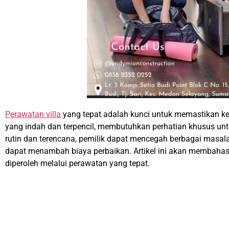
Perawatan villa
yang tepat adalah kunci untuk memastikan ken
yang indah dan terpencil, membutuhkan perhatian khusus un
rutin dan terencana, pemilik dapat mencegah berbagai masalah
dapat menambah biaya perbaikan. Artikel ini akan membaha
diperoleh melalui perawatan yang tepat.