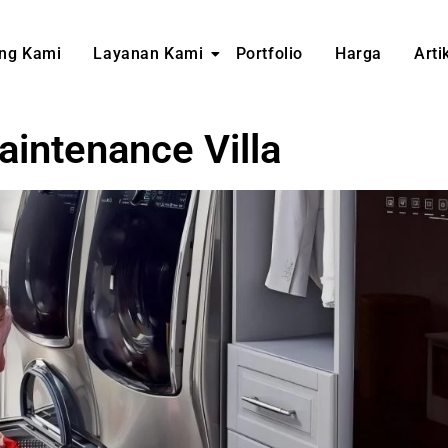
ng Kami
Layanan Kami
Portfolio
Harga
Arti
aintenance Villa