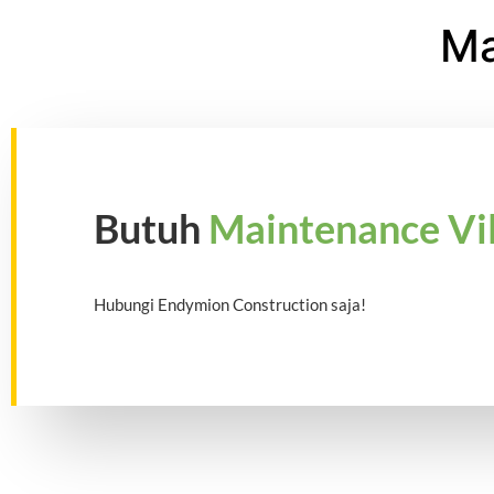
Ma
Butuh
Maintenance Vil
Hubungi Endymion Construction saja!