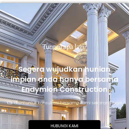
Tunggu apa lagi?
Segera wujudkan hunian
impian anda hanya bersama
Endymion Construction
Klik disini untuk konsultasi bersama kami sekarang juga.
HUBUNGI KAMI