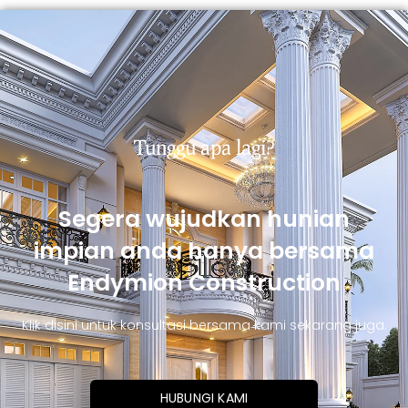
Tunggu apa lagi?
Segera wujudkan hunian
impian anda hanya bersama
Endymion Construction
Klik disini untuk konsultasi bersama kami sekarang juga.
HUBUNGI KAMI