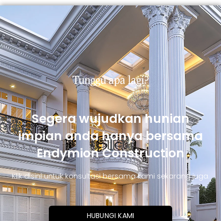
Tunggu apa lagi?
Segera wujudkan hunian
impian anda hanya bersama
Endymion Construction
Klik disini untuk konsultasi bersama kami sekarang juga.
HUBUNGI KAMI