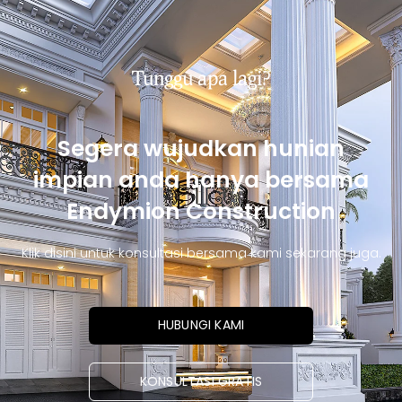
Tunggu apa lagi?
Segera wujudkan hunian
impian anda hanya bersama
Endymion Construction
Klik disini untuk konsultasi bersama kami sekarang juga.
HUBUNGI KAMI
KONSULTASI GRATIS