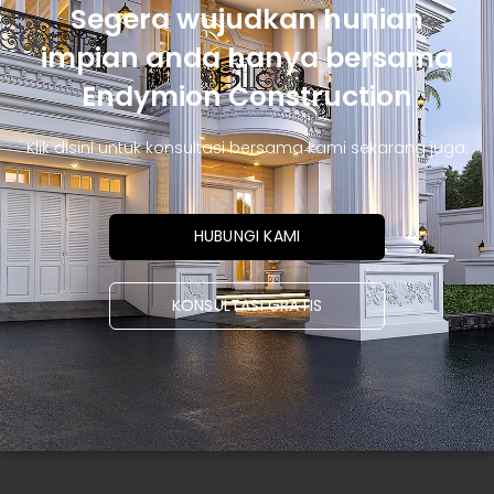
Segera wujudkan hunian
impian anda hanya bersama
Endymion Construction
Klik disini untuk konsultasi bersama kami sekarang juga.
HUBUNGI KAMI
KONSULTASI GRATIS