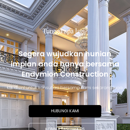
Tunggu apa lagi?
Segera wujudkan hunian
impian anda hanya bersama
Endymion Construction
Klik disini untuk konsultasi bersama kami sekarang juga.
HUBUNGI KAMI
KONSULTASI GRATIS