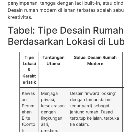
penyimpanan, tangga dengan laci built-in, atau dinding
Desain rumah modern di lahan terbatas adalah sebuah ka
kreativitas.
Tabel: Tipe Desain Rumah 
Berdasarkan Lokasi di Lubu
Tipe
Tantangan
Solusi Desain Rumah
Fit
Lokasi
Utama
Modern
&
Karakt
eristik
Kawas
Menjaga
Desain “inward looking”
Pin
an
privasi,
dengan taman dalam
hal
Perum
keselarasan
(courtyard) sebagai
rep
ahan
dengan
jantung rumah. Fasad
fea
Elite
lingkungan
tertutup ke jalan, terbuka
di 
(Conto
asri,
ke dalam.
Pen
h:
prestise.
lan