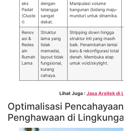
eks
dengan
Manipulasi volume
Din
Padat
tetangga
bangunan (bidang maju-
ver
(Cluste
sangat
mundur) untuk dinamika.
pri
r)
dekat.
Renov
Struktur
Stripping down hingga
Int
asi &
lama yang
struktur inti yang masih
& b
Redes
tidak
baik. Penambahan lantai
Des
ain
memadai,
baru & rekonfigurasi total
men
Rumah
layout tidak
denah. Membuka atap
ket
Lama
fungsional,
untuk void/skylight.
lam
kurang
cahaya.
Lihat Juga :
Jasa Arsitek di Lu
Optimalisasi Pencahayaan 
Penghawaan di Lingkungan