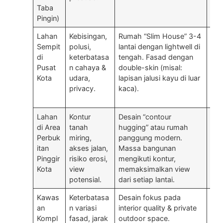
Taba
Pingin)
Lahan
Kebisingan,
Rumah “Slim House” 3-4
Roo
Sempit
polusi,
lantai dengan lightwell di
den
di
keterbatasa
tengah. Fasad dengan
Sis
Pusat
n cahaya &
double-skin (misal:
ven
Kota
udara,
lapisan jalusi kayu di luar
di l
privacy.
kaca).
ges
rua
Lahan
Kontur
Desain “contour
Str
di Area
tanah
hugging” atau rumah
bet
Perbuk
miring,
panggung modern.
Ter
itan
akses jalan,
Massa bangunan
(te
Pinggir
risiko erosi,
mengikuti kontur,
wal
Kota
view
memaksimalkan view
sli
potensial.
dari setiap lantai.
Kawas
Keterbatasa
Desain fokus pada
Cou
an
n variasi
interior quality & private
sam
Kompl
fasad, jarak
outdoor space.
gar