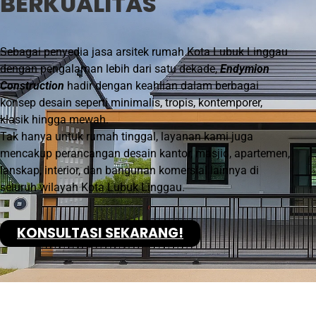
BERKUALITAS
Sebagai penyedia jasa arsitek rumah
Kota Lubuk Linggau
dengan pengalaman lebih dari satu dekade,
Endymion
Construction
hadir dengan keahlian dalam berbagai
konsep desain seperti minimalis, tropis, kontemporer,
klasik hingga mewah.
Tak hanya untuk rumah tinggal, layanan kami juga
mencakup perancangan desain kantor, masjid, apartemen,
lanskap, interior, dan bangunan komersial lainnya di
seluruh wilayah
Kota Lubuk Linggau
.
KONSULTASI SEKARANG!